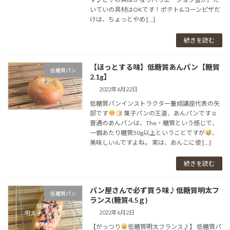
いていの具材はOKです！⁡⁡⁡ポテト&コーンピザだ
けは、⁡ちょっとやめ […]
続きを読む
【ほっとする味】低糖質あんパン【糖質
低糖質パン
2.1g】
2022年6月22日
低糖質パンインストラクター養成講座⁡代表の矢
部です
⁡ 菓子パンの王道、あんパンです☺
普通のあんパンは、The・糖質という感じで、
一個あたり糖質50g以上ということですが
、
美味しいんですよね。 実は、あんこに使 […]
続きを読む
パン屋さんで必ず買う味♪低糖質明太フ
低糖質パン
ランス(糖質4.5ｇ)
2022年6月2日
【がっつり
低糖質明太フランス♪】 低糖質パ