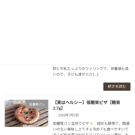
らいずつ […]
続きを読む
【糖質2.7g】⁡優しい甘さ♪低糖質クリー
低糖質パン
ムパン
2022年11月5日
低糖質パンインストラクター矢部です
⁡⁡⁡⁡優し
い甘さのカスタードクリームが入ったクリーム
パン。⁡⁡⁡レトロなグローブ形も可愛いですよね☺⁡⁡⁡⁡
卵と牛乳たっぷりのフィリングで、⁡⁡栄養価も高
いので、⁡⁡子ども達が小さ […]
続きを読む
【実はヘルシー】低糖質ピザ【糖質
低糖質パン
2.7g】
2022年7月2日
低糖質パン生地でピザ
⁡⁡⁡成形も簡単で、間違
いのない美味しさです☺⁡冷めても食べやすいで
す♪⁡⁡⁡ピザの具はかなりバリエーション豊か。⁡た