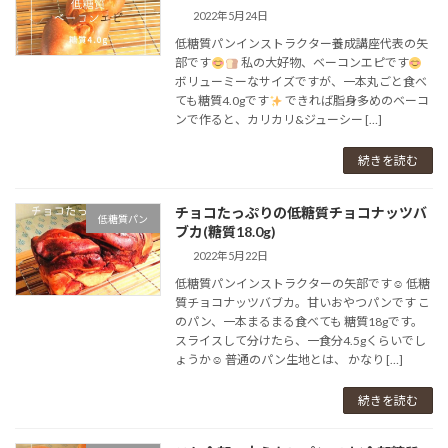
2022年5月24日
低糖質パンインストラクター養成講座⁡代表の矢
部です
⁡ 私の大好物、ベーコンエピです
ボリューミーなサイズですが、一本丸ごと食べ
ても糖質4.0gです
できれば脂身多めのベーコ
ンで作ると、カリカリ&ジューシー […]
続きを読む
チョコたっぷりの低糖質チョコナッツバ
低糖質パン
ブカ(糖質18.0g)
2022年5月22日
低糖質パンインストラクターの矢部です☺ 低糖
質チョコナッツバブカ。甘いおやつパンです こ
のパン、一本まるまる食べても 糖質18gです。
スライスして分けたら、一食分4.5gくらいでし
ょうか☺ 普通のパン生地とは、 かなり […]
続きを読む