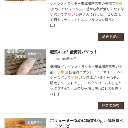
ンインストラクター養成講座⁡代表の矢部です
⁡ めんたいフランス、 昔から私が愛してやまな
いパンです
パン屋さんに行くと、 とりあえ
ず明太フランスとミルクフランスを買うとい
[…]
続きを読む
糖質4.3g！低糖質バゲット
低糖質パン
2022年5月28日
低糖質パンインストラクター養成講座⁡代表の矢
部です
⁡ 低糖質バゲット、ノンオイルでヘル
シーなパンです
パン自体がヘルシーな分、
明太子ペーストやら、ミルククリームやらをた
っぷり挟んで、カロリー増し増しにしても許さ
れ […]
続きを読む
ボリューミーなのに糖質4.0ｇ、低糖質ベ
低糖質パン
ーコンエピ