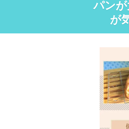
パンが
が