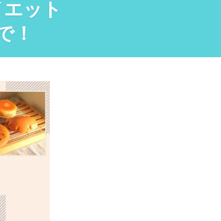
イエット
で！