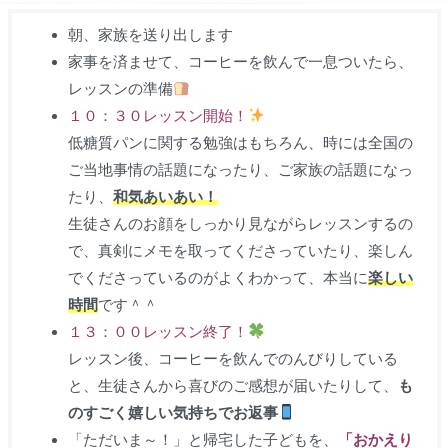
朝、家族を送り出します
家事を済ませて、コーヒーを飲んで一息ついたら、
レッスンの準備
１０：３０レッスン開始！
低糖質パンに関する勉強はもちろん、時には全国の
ご当地事情の話題になったり、ご家族の話題になっ
たり、
和気あいあい！
生徒さんのお顔をしっかり見ながらレッスンするの
で、真剣にメモを取ってくださっていたり、楽しん
でくださっているのがよくわかって、本当に
楽しい
時間
です＾＾
１３：００レッスン終了！
レッスン後、コーヒーを飲んでのんびりしている
と、生徒さんから喜びのご感想が届いたりして、
も
のすごく嬉しい気持ちでお返事
「ただいま～！」と帰宅した子どもを、
「おかえり