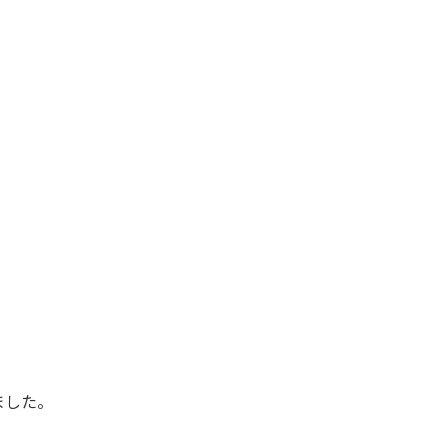
。
した。⁡