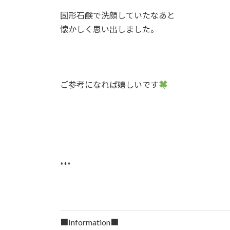
固形石鹸で洗顔していたなあと⁡
懐かしく思い出しました。⁡
ご参考になれば嬉しいです
***
■Information■⁡⁡