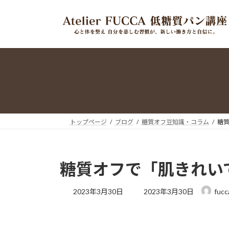
コ
ナ
ン
ビ
テ
ゲ
ン
ー
ツ
シ
へ
ョ
ス
ン
キ
に
ッ
移
プ
動
トップページ
ブログ
糖質オフ豆知識・コラム
糖
糖質オフで「肌きれい
最
2023年3月30日
2023年3月30日
fucc
終
更
新