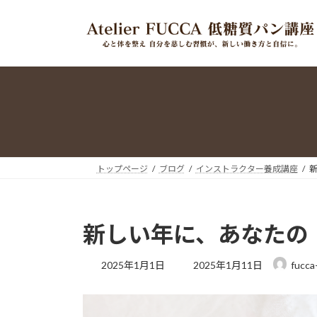
コ
ナ
ン
ビ
テ
ゲ
ン
ー
ツ
シ
へ
ョ
ス
ン
キ
に
ッ
移
プ
動
トップページ
ブログ
インストラクター養成講座
新しい年に、あなたの
最
2025年1月1日
2025年1月11日
fucca
終
更
新