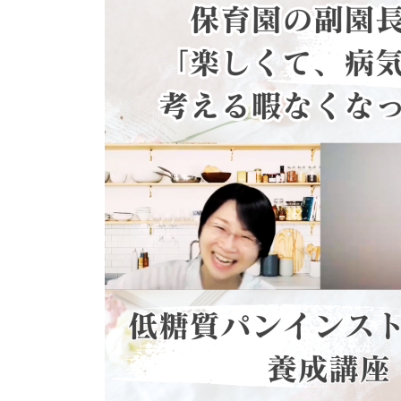
日
時
: