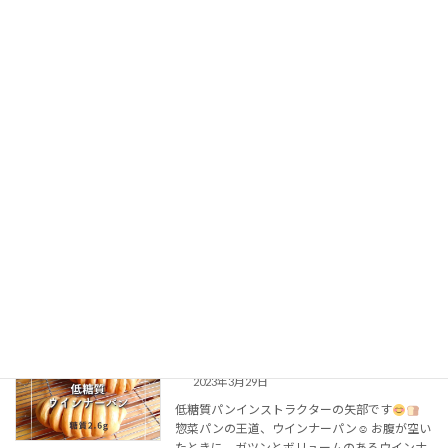
います
⁡⁡シナモンがめちゃくちゃ良い仕事をし
てくれます♪⁡⁡シナモン […]
続きを読む
低糖質パン、石鹸、キャンドル、マヤ
インストラクター養成講座
暦。そのすべてに必要なこととは？
2023年4月3日
【自分の特技で人に喜んでもらうためには
】⁡⁡⁡⁡
低糖質パンインストラクターの矢部です
「自分のお教室を開いて⁡⁡必要としてくれている
人達の⁡役に立ちたい。⁡⁡自分自身の生きがいがほ
しい。」⁡⁡⁡教室を開きたい方 […]
続きを読む
【糖質2.6g】⁡⁡低糖質ウインナーパン
低糖質パン
2023年3月29日
⁡⁡低糖質パンインストラクターの矢部です
⁡⁡ ⁡⁡
惣菜パンの王道、ウインナーパン☺⁡⁡ お腹が空い
たときに、⁡ガツンとボリュームのあるウインナ