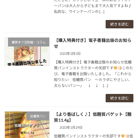
ーパンは⁡大人から子どもまで大人気ですよね♪⁡ ⁡
私的な、ウインナーパンの […]
続きを読む
【購入特典付き】電子書籍出版のお知ら
糖質オフ豆知識・コラム
せ⁡
2023年2月2日
【購入特典付き】電子書籍出版のお知らせ⁡⁡⁡低糖
質パンインストラクターの矢部です
⁡⁡⁡⁡⁡このた
び、電子書籍を出版いたしました。⁡⁡⁡「これから
知りたい 低糖質パン ～カラダにやさしい、
太らないパン～」⁡⁡ ↓ ↓ […]
続きを読む
【より香ばしく♪】⁡低糖質バゲット【糖
低糖質パン
質11.4g】⁡
2023年1月29日
低糖質パンインストラクターの矢部です
⁡⁡⁡⁡⁡⁡⁡低