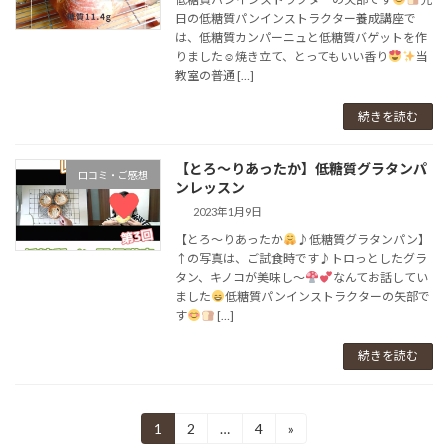
日の低糖質パンインストラクター養成講座で
は、⁡⁡低糖質カンパーニュと⁡低糖質バゲットを作
りました☺⁡⁡⁡焼き立て、とってもいい香り
⁡⁡⁡当
教室の普通 […]
続きを読む
【とろ〜りあったか】低糖質グラタンパ
口コミ・ご感想
ンレッスン⁡⁡⁡⁡
2023年1月9日
【とろ〜りあったか
♪低糖質グラタンパン】⁡⁡⁡⁡
↑の写真は、⁡ご試食時です♪⁡トロっとしたグラ
タン、キノコが美味し〜
⁡⁡なんてお話してい
ました
⁡⁡⁡⁡⁡⁡⁡⁡⁡⁡低糖質パンインストラクターの矢部で
す
⁡⁡⁡⁡ […]
続きを読む
投
1
2
…
4
»
固
固
固