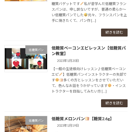
糖質バゲットです
⁡⁡私が昔学んだ低糖質フラン
スパンは、⁡申し訳ないですが、⁡普通の柔らか〜
い低糖質パンでした
⁡⁡⁡元々、フランスパンを上
手に焼きたくて、⁡パン作 […]
続きを読む
低糖質ベーコンエピレッスン【低糖質パ
低糖質パン
ン教室】
2023年1月20日
【一般の生徒様向けレッスン♪低糖質ベーコン
エピ
】⁡⁡⁡⁡低糖質パンインストラクターの矢部で
す
⁡⁡⁡⁡⁡多くの方とレッスンをさせていただい
て、⁡色んなお話をうかがっています
⁡⁡・インス
トラクターを目指してみたい方⁡ […]
続きを読む
低糖質メロンパン
【糖質2.6g】⁡
低糖質パン
2023年1月19日