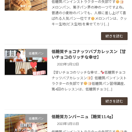
低糖質パンインストラクターの矢部です
メロンパン、菓子パン界の神の一つですよね。⁡⁡⁡
普通の小麦粉のパンでも、⁡人様に差し上げて喜
ばれる人気パン一位です
⁡⁡⁡メロンパンは、⁡クッ
キー生地(ビス生地)を乗せてカリ […]
続きを読む
低糖質チョコナッツバブカレッスン【甘
低糖質パン
いチョコのリッチな幸せ】⁡⁡⁡⁡
2023年1月12日
【甘いチョコのリッチな幸せ…
低糖質チョコ
ナッツバブカレッスン
】⁡⁡⁡⁡⁡⁡⁡⁡⁡⁡低糖質パンインスト
ラクターの矢部です
⁡⁡⁡⁡⁡⁡⁡⁡⁡⁡⁡⁡⁡低糖質パン習得講座、⁡⁡⁡
第4回のレッスンは、⁡⁡⁡⁡⁡低糖質チョコ […]
続きを読む
低糖質カンパーニュ【糖質11.4g】⁡⁡⁡⁡
低糖質パン
2023年1月11日
⁡⁡⁡低糖質パンインストラクターの矢部です
⁡⁡⁡⁡⁡⁡⁡⁡⁡⁡先