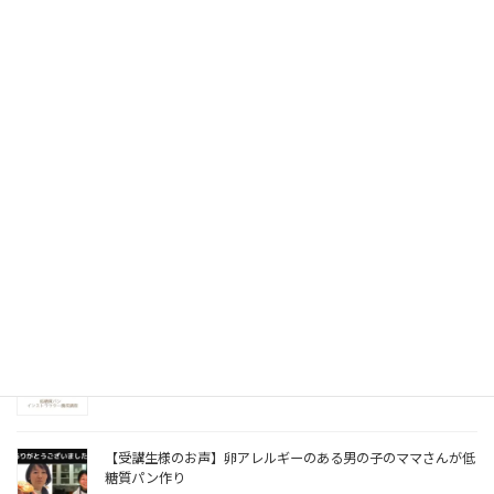
【とろ〜りあったか】低糖質グラタンパンレッスン⁡⁡⁡⁡
2023年1月9日
【甘くてミルキーで幸せ♥】低糖質ミルクフランスレッスン
2022年12月25日
低糖質ウインナーパンレッスン【低糖質パン講座スタート！】⁡⁡
2022年12月12日
福岡県で、低糖質パン教室
【インストラクター養成講座⁡⁡】⁡⁡
2022年11月23日
【受講生様のお声】卵アレルギーのある男の子のママさんが低
糖質パン作り