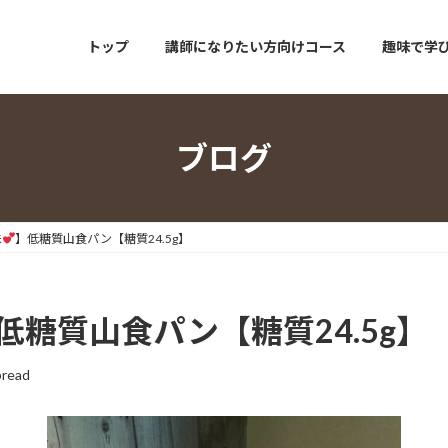
トップ
講師になりたい方向けコース
趣味で学
ブログ
味
】低糖質山食パン⁡⁡【糖質24.5g】
低糖質山食パン⁡⁡【糖質24.5g】
bread