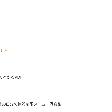
！
でわかるPDF
0日分の糖質制限メニュー写真集⁡⁡