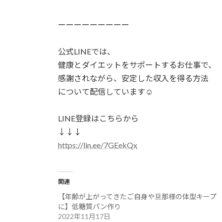
ーーーーーーーーー⁡⁡
公式LINEでは、⁡⁡
健康とダイエットをサポートするお仕事で、⁡⁡
感謝されながら、安定した収入を得る方法⁡⁡
について配信しています☺⁡⁡
LINE登録はこちらから
↓↓↓⁡⁡
https://lin.ee/7GEekQx
関連
【年齢が上がってきたご自身や旦那様の体型キープ
に】低糖質パン作り
2022年11月17日