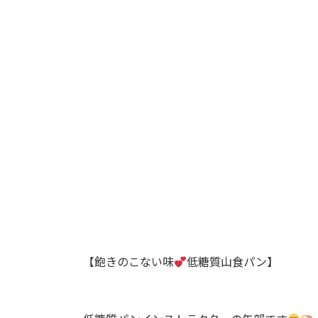
日
時
:
【飽きのこない味
低糖質山食パン】⁡⁡