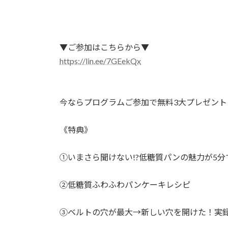
▼ご参加はこちらから▼⁡⁡
https://lin.ee/7GEekQx
今ならプログラムご参加で無料3大プレゼント
《特典》⁡⁡
①いまさら聞けない!?低糖質パンの魅力が5分
②低糖質ふわふわパンケーキレシピ⁡⁡
③ベルトの穴が最大→新しい穴を開けた！実録3