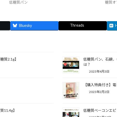
低糖質パン
糖質オ
Threads
Bluesky
.1g】⁡⁡
低糖質パン、石鹸、
は？
2023年4月3日
【購入特典付き】電
2023年2月2日
1.4g】⁡
低糖質ベーコンエピ