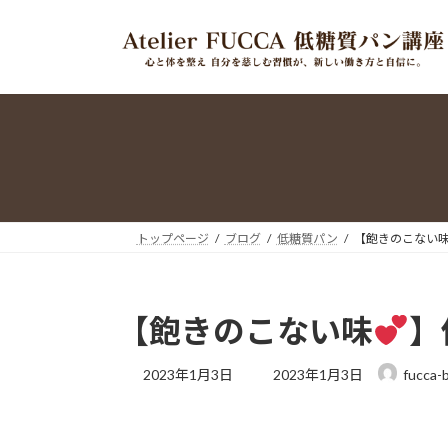
コ
ナ
ン
ビ
テ
ゲ
ン
ー
ツ
シ
へ
ョ
ス
ン
キ
に
ッ
移
プ
動
トップページ
ブログ
低糖質パン
【飽きのこない
【飽きのこない味
】
最
2023年1月3日
2023年1月3日
fucca-
終
更
新