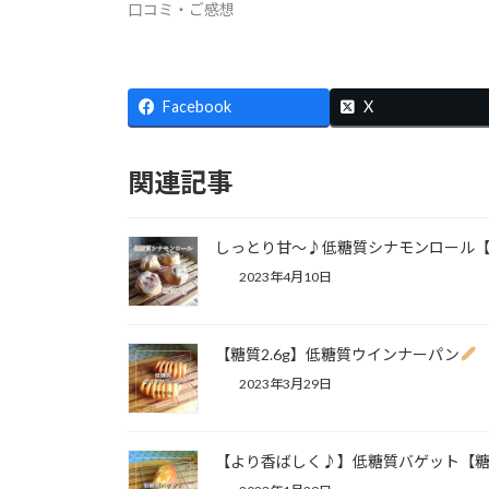
口コミ・ご感想
Facebook
X
関連記事
しっとり甘〜♪低糖質シナモンロール【糖質2
2023年4月10日
【糖質2.6g】⁡⁡低糖質ウインナーパン
2023年3月29日
【より香ばしく♪】⁡低糖質バゲット【糖質1