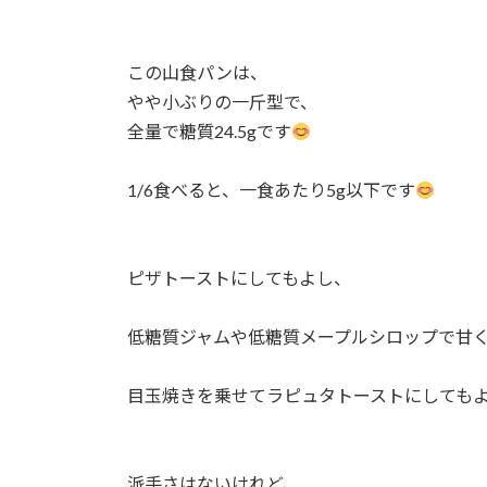
この山食パンは、⁡
やや小ぶりの一斤型で、⁡
全量で糖質24.5gです
1/6食べると、一食あたり5g以下です
ピザトーストにしてもよし、⁡
低糖質ジャムや低糖質メープルシロップで甘く
目玉焼きを乗せてラピュタトーストにしても
派手さはないけれど、⁡